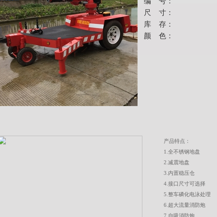
编 号：
尺 寸：
库 存：
颜 色：
产品特点：
1.全不锈钢地盘
2.减震地盘
3.内置稳压仓
4.接口尺寸可选择
5.整车磷化电泳处理
6.超大流量消防炮
7.自吸消防炮