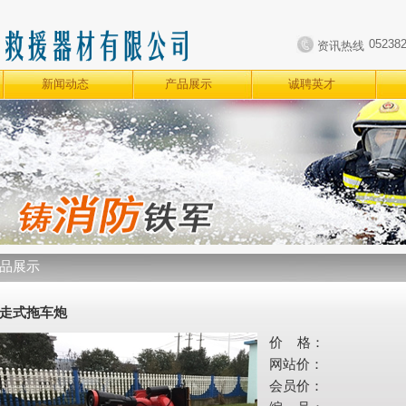
05238
资讯热线
新闻动态
产品展示
诚聘英才
品展示
走式拖车炮
价 格：
网站价：
会员价：